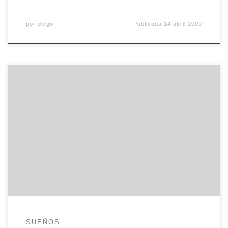
por
diego
Publicada
14 abril 2009
Mañana viernes, tres minutos antes de las tres de
la tarde, eme, cris y yo estaremos en nuestras
marcas, preparados para hacer un largo sprint
hasta la tierrina. Será ésta una visita diferente a
todas las anteriores por dos motivos: le llevamos
a unos futuros papás un montón de fungibles […]
SUEÑOS