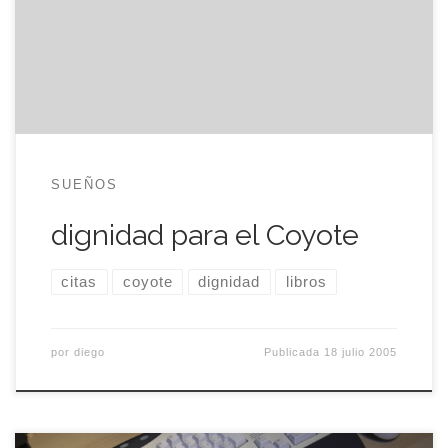
cincuenta minutos. ÿltimamente viajo en tren
hasta el pueblo y cambio los ciento treinta
quilómetros por una hora más de viaje y […]
SUEÑOS
dignidad para el Coyote
citas
coyote
dignidad
libros
por
diego
Publicada
18 julio 2005