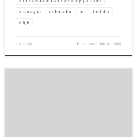
http://desdeticuantepe.blogspot.com
nicaragua
ordenador
pc
toshiba
viaje
por
diego
Publicada
9 febrero 2009
Acabo de terminar de ver la primera temporada
de A dos metros bajo tierra (Six feet under) y estoy
en trance. No creo que haya visto una serie
completa desde Dartacan y los tres
mosqueperros o Aquellos maravillosos años y
sienta bien, muy bien, cambiar los telediarios
sanguinolentos y los […]