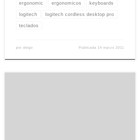
ergonomic
ergonomicos
keyboards
logitech
logitech cordless desktop pro
teclados
por
diego
Publicada
14 marzo 2011
Por poco aficionado que sea uno al fútbol, la de
noche era una de esas ocasiones en que el cuerpo
sólo te pide dos cosas: una tele y un puñado de
amigos con quien disfrutar de un partido
memorable. Y así lo hicimos. Llenamos la casa de
comida rápida (de […]