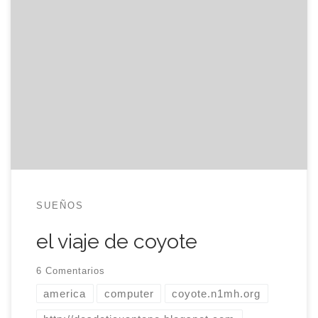
coyote.n1mh.org, mi servidor de descargas y el
voluntario para todas las pruebas que se me
ocurren, se va de viaje a América Latina. Y lo peor
es que no me lleva con él. No le culpo, después
de pasar de ser el portátil de referencia en casa, el
niño de […]
SUEÑOS
el viaje de coyote
6 Comentarios
america
computer
coyote.n1mh.org