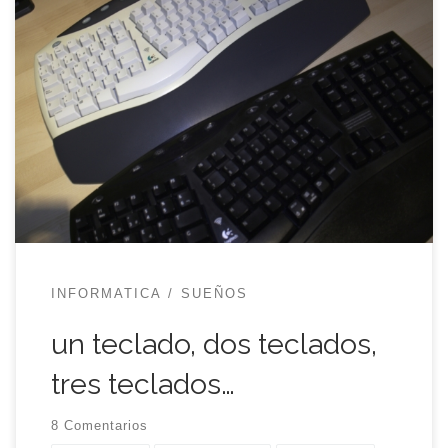
A finales del pasado año comencé, casi por
casualidad, a montar un ordenador de sobremesa
para mi casa. El viejo Toshiba, coyote, tenía más
de siete años y ya daba muestras de agotamiento
así que decidí hacerme un equipo a medida. Como
parte fundamental, llevé mi viejo teclado Logitech
Cordess […]
INFORMATICA
SUEÑOS
un teclado, dos teclados,
tres teclados…
8 Comentarios