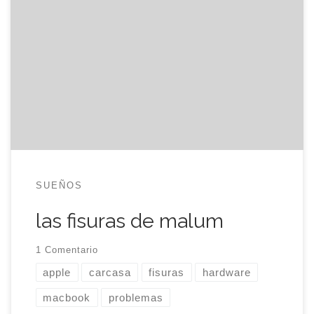
malum tiene fisuras en la carcasa. Parece una
tontería, un simple signo de desgaste y uso pero
no es así. Los Macbook de Apple, en muchas
ocasiones, presentan pequeñas fisuras y cortes en
la carcasa de plástico que no tienen nada que ver
con el mal uso que el propietario […]
SUEÑOS
las fisuras de malum
1 Comentario
apple
carcasa
fisuras
hardware
macbook
problemas