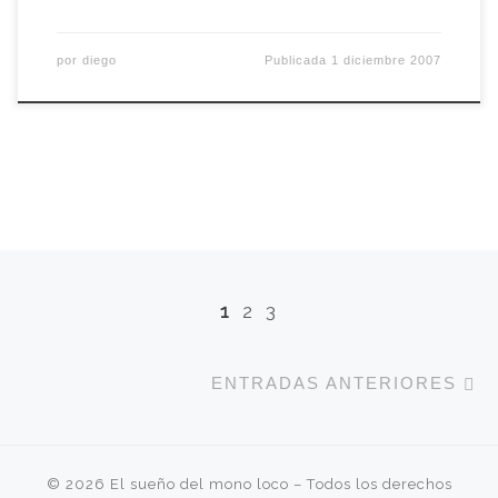
por
diego
Publicada
1 diciembre 2007
Navegación de entradas
1
2
3
E
ENTRADAS ANTERIORES
© 2026
El sueño del mono loco
– Todos los derechos