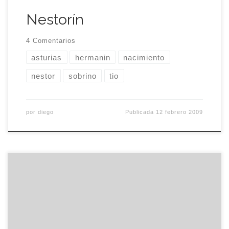
Nestorín
4 Comentarios
asturias
hermanin
nacimiento
nestor
sobrino
tio
por
diego
Publicada
12 febrero 2009
¡Joder, muchacho! La mayoría de los tipos que
ves por aquí bucean a diario entre la mugre de la
sociedad. Algunos ni tan siquiera recuerdan
cuando fue la última vez que sonrieron sin estar