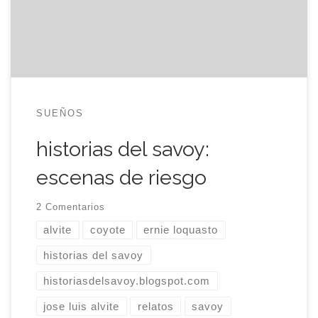
en una rueda de reconocimiento. Alvite eligió
aquella noche para confesarse conmigo y estaba
inusualmente hablador. […]
SUEÑOS
historias del savoy:
escenas de riesgo
2 Comentarios
alvite
coyote
ernie loquasto
historias del savoy
historiasdelsavoy.blogspot.com
jose luis alvite
relatos
savoy